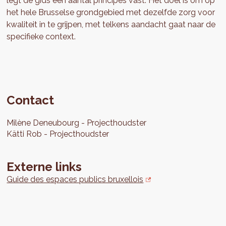
legt de gids een aantal principes vast. Het doel is om op
het hele Brusselse grondgebied met dezelfde zorg voor
kwaliteit in te grijpen, met telkens aandacht gaat naar de
specifieke context.
Contact
Milène
Deneubourg
Projecthoudster
Kätti
Rob
Projecthoudster
Externe links
Guide des espaces publics bruxellois