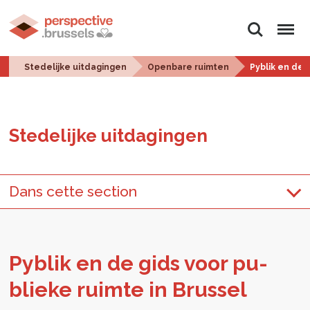
Zoeken
Menu
Stedelijke uitdagingen
Openbare ruimten
Pyblik en de 
Ste­de­lij­ke uit­da­gin­gen
Dans cette section
Py­blik en de gids voor pu­
blie­ke ruim­te in Brus­sel