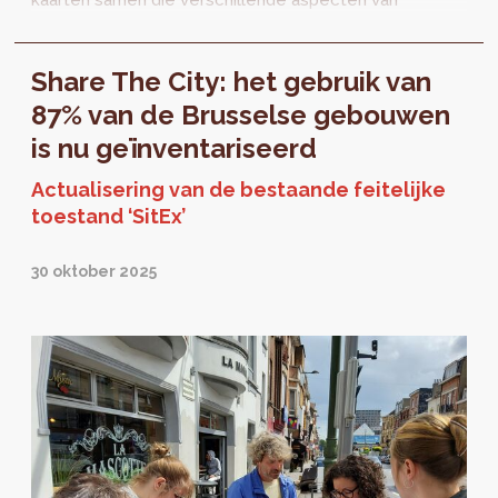
kaarten samen die verschillende aspecten van
het Brussels Gewest belichten, zoals de
bebouwingsdichtheid, de functiemix, de
Share The City: het gebruik van
aanwezigheid van natuur en de
ondoorlaatbaarheid van de bodem. Te
87% van de Brusselse gebouwen
ontdekken in de exporuimte van Perspective!
is nu geïnventariseerd
De vernissage vindt plaats op 2 juli, om 17u.
Actualisering van de bestaande feitelijke
toestand ‘SitEx’
30 oktober 2025