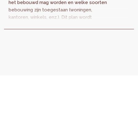
het bebouwd mag worden en welke soorten
bebouwing zijn toegestaan (woningen,
kantoren, winkels, enz.). Dit plan wordt
momenteel bijgewerkt. Een oproep aan
opdrachtnemers wordt gelanceerd om een
veldonderzoek uit te voeren dat moet
toelaten de nieuwe de facto bestaande
situatie, SitEx 2.0 genaamd, vast te leggen.