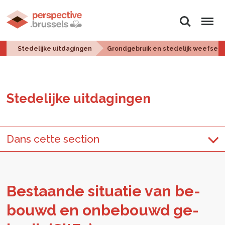
Zoeken
Menu
Stedelijke uitdagingen
Grondgebruik en stedelijk weefsel
Ste­de­lij­ke uit­da­gin­gen
Dans cette section
Be­staan­de si­tu­a­tie van be­
bouwd en on­be­bouwd ge­