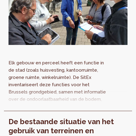
Elk gebouw en perceel heeft een functie in
de stad (zoals huisvesting, kantoorruimte,
groene ruimte, winkelruimte). De SitEx
inventariseert deze functies voor het
Brussels grondgebied, samen met informatie
over de ondoorlaatbaarheid van de bodem,
het aantal bouwlagen en de vloeroppervlakte.
Dit project maakt een objectivering mogelijk
De bestaande situatie van het
van de prioritaire uitdagingen inzake stedelijke
ontwikkeling en functiegemengdheid in het
gebruik van terreinen en
kader van de wijziging van het GBP.