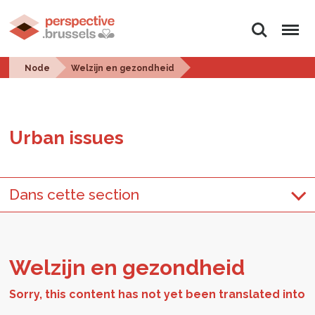
Search
Menu
Node
Welzijn en gezondheid
Urban is­sues
Dans cette section
Welz­ijn en gezond­heid