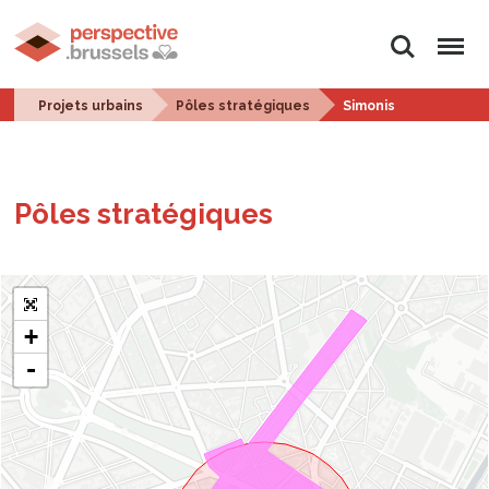
Rechercher
Menu
Projets urbains
Pôles stratégiques
Simonis
Pôles stra­té­giques
+
-