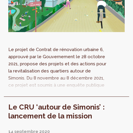
Le projet de Contrat de rénovation urbaine 6,
approuvé par le Gouvernement le 28 octobre
2021, propose des projets et des actions pour
la revitalisation des quartiers autour de
Simonis. Du 8 novembre au 8 décembre 2021,
ce projet est soumis à une enquête publique
dans les communes de Koekelberg et de
Molenbeek-Saint-Jean. Les documents seront
Le CRU ‘autour de Simonis’ :
prochainement accessibles en ligne sur notre
site web et disponibles auprès des
lancement de la mission
communes, en version papier.
14 septembre 2020