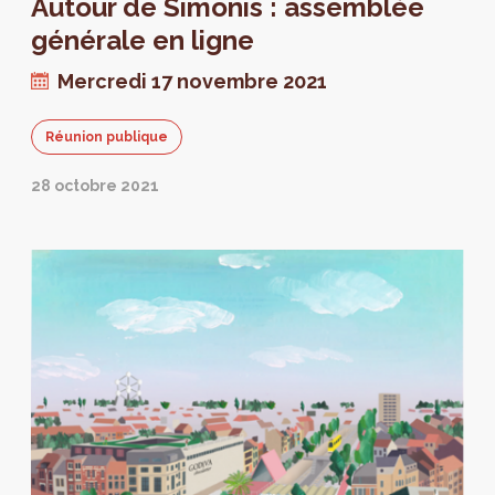
Autour de Simonis : assemblée
accessibles et agréables. Un processus
participatif a été mis en place pour recueillir
générale en ligne
leur avis, et spécifiquement celui des
Mercredi 17 novembre 2021
écoliers.
Réunion publique
28 octobre 2021