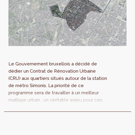
Le Gouvernement bruxellois a décidé de
dédier un Contrat de Rénovation Urbaine
(CRU) aux quartiers situés autour de la station
de métro Simonis. La priorité de ce
programme sera de travailler à un meilleur
maillage urbain , un véritable enjeu pour ces
quartiers marqués par les fractures du rail et
du boulevard Léopold II. perspective.brussels
est à la recherche d’une équipe capable
d’élaborer le programme de base du CRU et