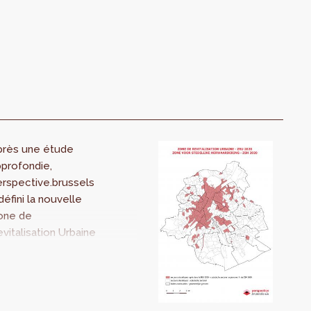
près une étude
profondie,
rspective.brussels
défini la nouvelle
one de
vitalisation Urbaine
ZRU). Une
arantaine de
ouveaux secteurs
ajoute à la ZRU