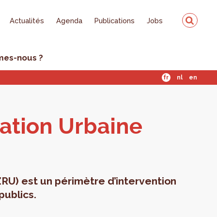
Actualités
Agenda
Publications
Jobs
mes-nous ?
fr
nl
en
­sa­tion Urbaine
ZRU) est un périmètre d’intervention
publics.