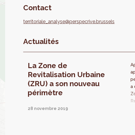
Contact
territoriale_analyse@perspecrive.brussels
Actualités
La Zone de
A
ap
Revitalisation Urbaine
pe
(ZRU) a son nouveau
a 
périmètre
Z
Re
(
28 novembre 2019
qu
n
s’