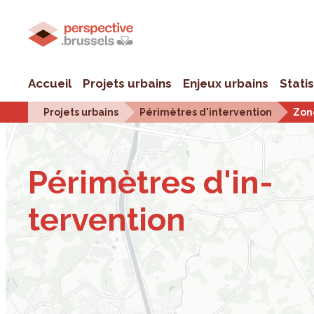
Accueil
Projets urbains
Enjeux urbains
Stati
Projets urbains
Périmètres d'intervention
Zon
Péri­mètres d'in­
ter­ven­tion