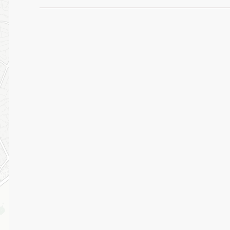
20
s
pé
c
e
l
et
e