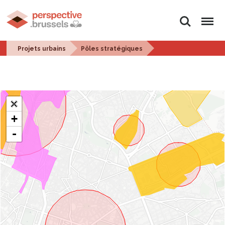
Rechercher
Menu
Projets urbains
Pôles stratégiques
+
-