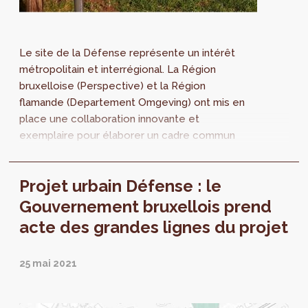
Le site de la Défense représente un intérêt
métropolitain et interrégional. La Région
bruxelloise (Perspective) et la Région
flamande (Departement Omgeving) ont mis en
place une collaboration innovante et
exemplaire pour élaborer un cadre commun
pour le développement du site et ses
environs. Le site accueillera le nouveau
Projet urbain Défense : le
quartier général de la Défense, un parc
paysager métropolitain, des activités
Gouvernement bruxellois prend
économiques, des logements et des
acte des grandes lignes du projet
équipements publics.
25 mai 2021