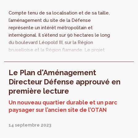
Compte tenu de sa localisation et de sa taille,
l’aménagement du site de la Défense
représente un intérêt métropolitain et
interrégional. Il s’étend sur 90 hectares le long
du boulevard Léopold III, sur la Région
bruxelloise et la Région flamande. Le projet
est soumis à enquête publique du 20 octobre
au 22 décembre 2023. Participez et consultez
Le Plan d'Aménagement
les documents en ligne ou dans les
administrations communales concernées.
Directeur Défense approuvé en
Pour répondre à vos questions, un point
première lecture
d'information temporaire est mis en place
dans le quartier, les 29 et 30 novembre.
Un nouveau quartier durable et un parc
paysager sur l’ancien site de l’OTAN
14 septembre 2023