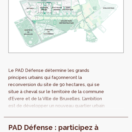
Le PAD Défense détermine les grands
principes urbains qui façonneront la
reconversion du site de 90 hectares, qui se
situe à cheval sur le territoire de la commune
d’Evere et de la Ville de Bruxelles. L’ambition
est de développer un nouveau quartier urbain
dense en combinaison avec un grand parc
métropolitain créant ainsi un nouveau poumon
PAD Défense : participez à
vert pour le nord-est de Bruxelles.