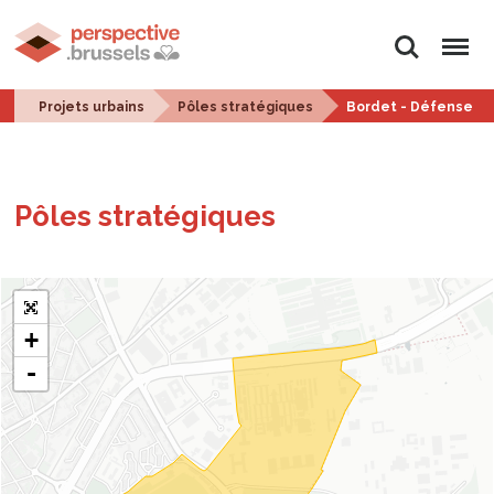
Rechercher
Menu
Projets urbains
Pôles stratégiques
Bordet - Défense
Pôles stra­té­giques
+
-