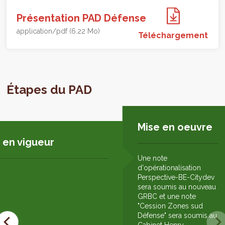
Présentation PAD Défense
application/pdf (6.22 Mo)
Téléchargement
Étapes du PAD
Mise en oeuvre
 en vigueur
Une note
d'opérationalisation
Perspective-BE-Citydev
sera soumis au nouveau
GRBC et une note
"Cession Zones sud
Défense" sera soumis au