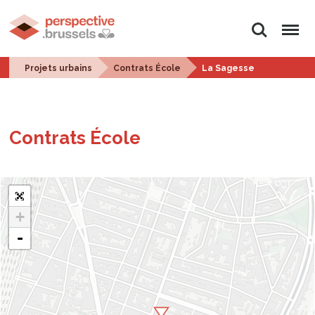
Rechercher
Menu
Projets urbains
Contrats École
La Sagesse
Contrats École
+
-