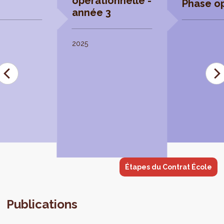
opérationnelle -
Phase op
année 3
2025
Étapes du Contrat École
Publications