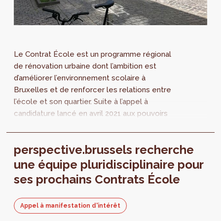
Le Contrat École est un programme régional
de rénovation urbaine dont l’ambition est
d’améliorer l’environnement scolaire à
Bruxelles et de renforcer les relations entre
l’école et son quartier. Suite à l’appel à
candidature lancé en avril 2021 aux pouvoirs
organisateurs des établissements scolaires
de l’enseignement fondamental et
perspective.brussels recherche
secondaire, le Gouvernement de la Région de
Bruxelles-Capitale a sélectionné les écoles
une équipe pluridisciplinaire pour
qui bénéficieront du dispositif Contrat École
ses prochains Contrats École
pour la série 3 (2022-2026) et la série 4 (2023-
2027).
Appel à manifestation d'intérêt