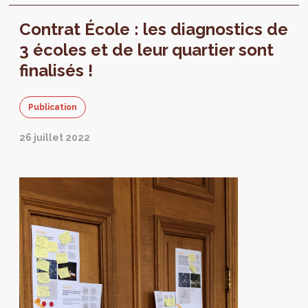
des écoles et l’ouverture de celles-ci à leur
Contrat École : les diagnostics de
quartier.
3 écoles et de leur quartier sont
finalisés !
Publication
26 juillet 2022