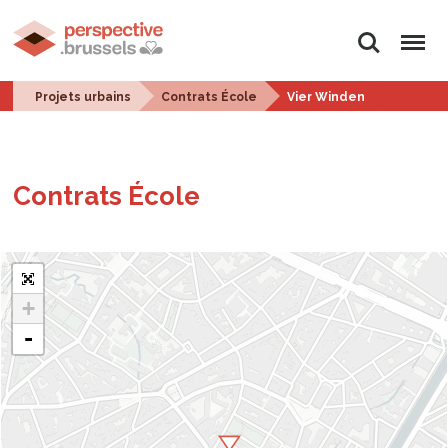
Rechercher
Menu
Projets urbains
Contrats École
Vier Winden
Contrats École
+
-