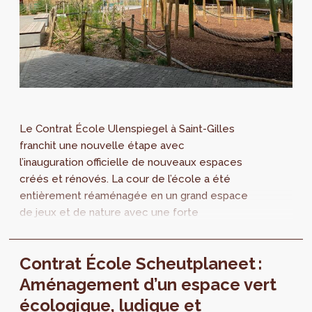
Le Contrat École Ulenspiegel à Saint-Gilles
franchit une nouvelle étape avec
l’inauguration officielle de nouveaux espaces
créés et rénovés. La cour de l’école a été
entièrement réaménagée en un grand espace
de jeux et de nature avec une forte
végétalisation et une déminéralisation des
sols. La salle de sport, également rénovée,
Contrat École Scheutplaneet :
permet désormais un usage partagé avec le
quartier.
Aménagement d’un espace vert
écologique, ludique et