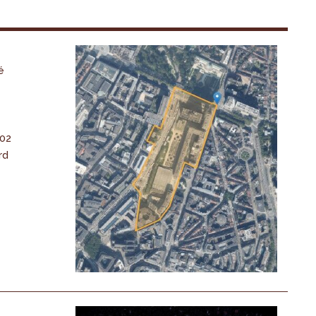
é
-02
rd