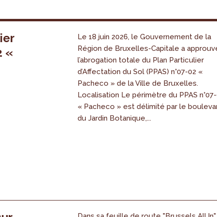
ier
Le 18 juin 2026, le Gouvernement de la
Région de Bruxelles-Capitale a approuv
2 «
l’abrogation totale du Plan Particulier
s
d’Affectation du Sol (PPAS) n°07-02 «
Pacheco » de la Ville de Bruxelles.
Localisation Le périmètre du PPAS n°07
« Pacheco » est délimité par le bouleva
du Jardin Botanique,...
Dans sa feuille de route "Brussels All.In",