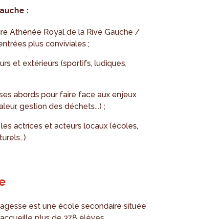
auche :
aire Athénée Royal de la Rive Gauche /
ntrées plus conviviales ;
rs et extérieurs (sportifs, ludiques,
t ses abords pour faire face aux enjeux
leur, gestion des déchets...) ;
les actrices et acteurs locaux (écoles,
turels…)
e
 Sagesse est une école secondaire située
ccueille plus de 378 élèves.