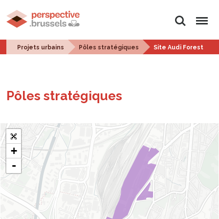
Rechercher
Menu
Projets urbains
Pôles stratégiques
Site Audi Forest
Pôles stra­té­giques
+
-