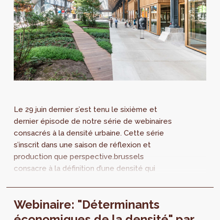
Le 29 juin dernier s’est tenu le sixième et
dernier épisode de notre série de webinaires
consacrés à la densité urbaine. Cette série
s’inscrit dans une saison de réflexion et
production que perspective.brussels
consacre à la définition d’une densité qui
puisse rimer avec qualité de vie. Retrouvez
l’intégralité de l'intervention de Rudiger
Webinaire: "Déterminants
Ahrend.
économiques de la densité" par