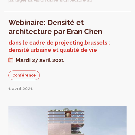
partager sa vision d’une architecture au
service d’une densité de qualité. Dernier
rendez-vous, le 29 juin prochain. Ce sera
Webinaire: Densité et
l’occasion d’aborder l’économie urbaine en se
concentrant sur les déterminants
architecture par Eran Chen
économiques d’une densité de qualité.
dans le cadre de projecting.brussels :
densité urbaine et qualité de vie
Mardi 27 avril 2021
Conférence
1 avril 2021