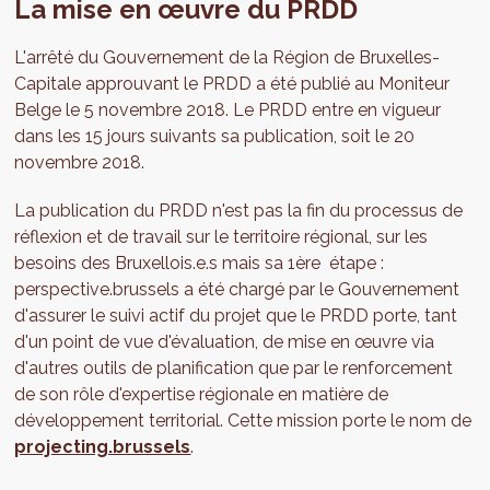
La mise en œuvre du PRDD
environnemental et humain harmonieux.
longue distance (échelle internationale et nationale),
Effectivement, les buts de la Région pour son avenir ne
métropolitaine et régionale - de proximité. Le
pourront être atteints que dans la mesure où certaines
Gouvernement réaffirme son souhait d'une mobilité
L'arrêté du Gouvernement de la Région de Bruxelles-
conditions sont réunies : il s'agit notamment de
métropolitaine efficiente et profitable à tous. La Région
Capitale approuvant le PRDD a été publié au Moniteur
consolider le lien avec les communes et autres
souhaitera que chacun puisse trouver tout ce dont il a
Belge le 5 novembre 2018. Le PRDD entre en vigueur
institutions et autorités publiques. La Région considère
besoin au quotidien à 5 minutes de chez soi et pour les
dans les 15 jours suivants sa publication, soit le 20
également la smart city comme un levier essentiel pour
autres déplacements, elle promeut une mobilité des
novembre 2018.
atteindre ses objectifs et, à ce titre, accompagnera son
Bruxellois.e.s et des usager.e.s de la Région plus
émergence. Enfin, la Région reconnait dans le PRDD que
La publication du PRDD n'est pas la fin du processus de
multimodales et vertueuses. Ainsi cette 4ème partie
lien entre citoyen.ne et Région doit se renforcer et
réflexion et de travail sur le territoire régional, sur les
révèle l'armature de mobilité bruxelloise au travers des
notamment sur le développement régional.
besoins des Bruxellois.e.s mais sa 1ère étape :
corridors : ces grands axes irriguent la ville et permettront
perspective.brussels a été chargé par le Gouvernement
à terme de se déplacer efficacement. Sur ces axes et
d'assurer le suivi actif du projet que le PRDD porte, tant
plus généralement dans la Région, les modes de
d'un point de vue d'évaluation, de mise en œuvre via
déplacements actifs (marche, vélo...) et les transports en
d'autres outils de planification que par le renforcement
commun (réseau STIB, réseaux des opérateurs
de son rôle d'expertise régionale en matière de
métropolitains, réseau ferré) gagneront encore en
développement territorial. Cette mission porte le nom de
importance et seront prioritaires. L'usage de la voiture
projecting.brussels
.
trouvera sa place et profitera des innovations.