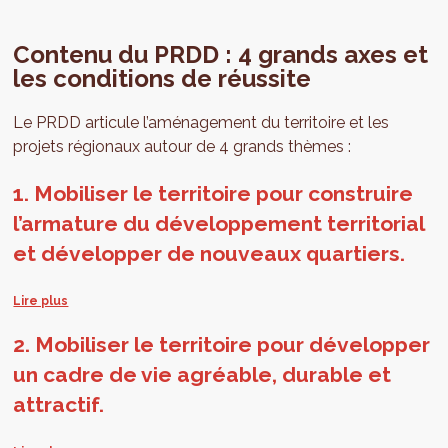
Contenu du PRDD : 4 grands axes et
les conditions de réussite
Le PRDD articule l’aménagement du territoire et les
projets régionaux autour de 4 grands thèmes :
1. Mobiliser le territoire pour construire
l’armature du développement territorial
et développer de nouveaux quartiers.
Par cet axe de travail, le Gouvernement crée les
conditions de l’accueil harmonieux des nouveaux
2. Mobiliser le territoire pour développer
Bruxellois.e.s et organise le développement territorial
un cadre de vie agréable, durable et
pour permettre à chacun de trouver le logement qui
attractif.
correspond à son cheminement dans la vie. La Région se
développera autour d'une multitude de centres,