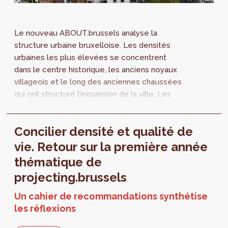
Le nouveau ABOUT.brussels analyse la
structure urbaine bruxelloise. Les densités
urbaines les plus élevées se concentrent
dans le centre historique, les anciens noyaux
villageois et le long des anciennes chaussées
qui ont structuré l'expansion de la ville. Les
formes de densité varient selon les fonctions
urbaines des quartiers. Les quartiers de
Concilier densité et qualité de
bureaux, par exemple, présentent
généralement des densités élevées, tandis
vie. Retour sur la première année
que les zones productives combinent
thématique de
souvent une forte emprise au sol avec des
projecting.brussels
bâtiments peu élevés.
Un cahier de recommandations synthétise
les réflexions