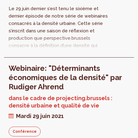
Le 29 juin dernier s’est tenu le sixième et
dernier épisode de notre série de webinaires
consacrés à la densité urbaine. Cette série
s’inscrit dans une saison de réflexion et
production que perspective.brussels
consacre à la définition d’une densité qui
puisse rimer avec qualité de vie. Retrouvez
l’intégralité de l'intervention de Rudiger
Webinaire: "Déterminants
Ahrend.
économiques de la densité" par
Rudiger Ahrend
dans le cadre de projecting.brussels :
densité urbaine et qualité de vie
Mardi 29 juin 2021
Conférence