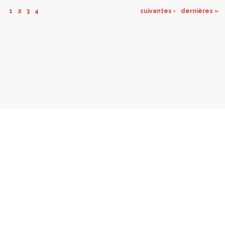
1
2
3
4
suivantes ›
dernières »