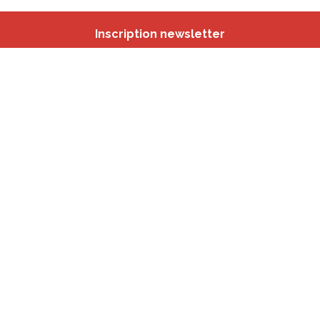
Inscription newsletter
Nos autres sites
IBSA
participation.brussels
Monitoring des Quartiers
CRD
Accrochage scolaire
sport.brussels
studyspaces.brussels
BMA