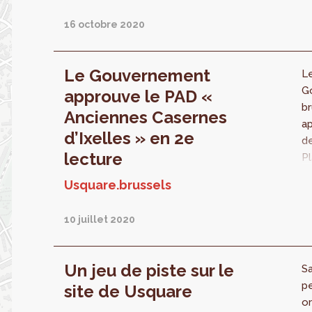
Us
le
16 octobre 2020
Be
Le Gouvernement
Le
G
approuve le PAD «
br
Anciennes Casernes
a
d’Ixelles » en 2e
d
lecture
P
Di
Usquare.brussels
po
a
10 juillet 2020
d’
ét
pr
Un jeu de piste sur le
Sa
in
pe
site de Usquare
pe
or
d'