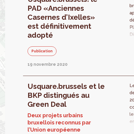
br
PAD «Anciennes
a
Casernes d’Ixelles»
dé
est définitivement
P
adopté
Di
po
a
Publication
d’
pe
19 novembre 2020
c’
pr
Usquare.brussels et le
jo
L
de
BKP distingués au
20
Green Deal
co
le
Deux projets urbains
e
bruxellois reconnus par
De
l’Union européenne