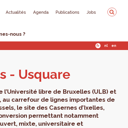
Actualités
Agenda
Publications
Jobs
mes-nous ?
fr
nl
en
es - Usquare
l’Université libre de Bruxelles (ULB) et
B), au carrefour de lignes importantes de
els, le site des Casernes d’Ixelles,
econversion permettant notamment
vert, mixte, universitaire et