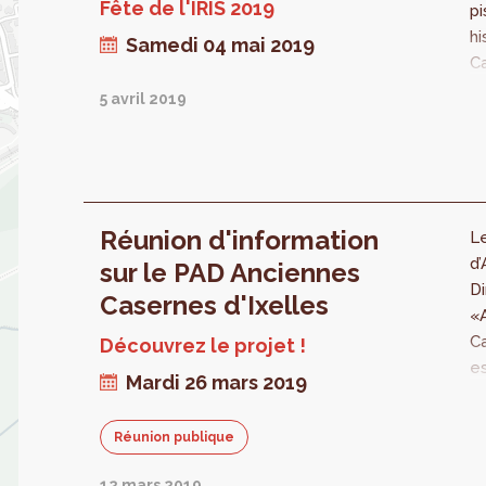
Fête de l'IRIS 2019
pi
pr
hi
Samedi 04 mai 2019
d
Ca
se
Ce
a
5 avril 2019
p
po
Ix
et
Br
âg
dé
Réunion d'information
Le
le
d
sur le PAD Anciennes
d
Di
m
Casernes d'Ixelles
«
Ca
Découvrez le projet !
es
Mardi 26 mars 2019
e
me
Réunion publique
20
20
12 mars 2019