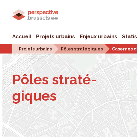
Accueil
Projets urbains
Enjeux urbains
Stati
Projets urbains
Pôles stratégiques
Casernes d'
Pôles stra­té­
giques