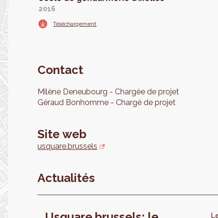
2016
Téléchargement
Contact
Milène
Deneubourg
Chargée de projet
Géraud
Bonhomme
Chargé de projet
Site web
usquare.brussels
Actualités
Usquare.brussels: le
L