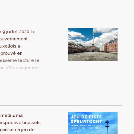
quare.brussels et
 BKP,
eldkwaliteitsplan.
 9 juillet 2020, le
ouvernement
uxellois a
pprouvé en
euxième lecture le
lan d’Aménagement
recteur (PAD)
rtant sur les
nciennes Casernes
Ixelles. Cette
ape intermédiaire
écisant les
medi 4 mai,
tentions régionales
rspective.brussels
rmettra au Conseil
ganise un jeu de
État de se