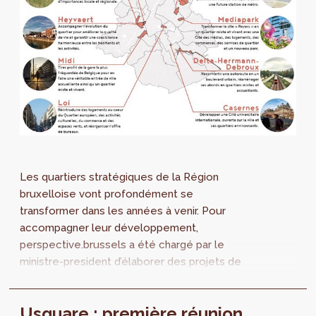
Les quartiers stratégiques de la Région
bruxelloise vont profondément se
transformer dans les années à venir. Pour
accompagner leur développement,
perspective.brussels a été chargé par le
ministre-president d’élaborer des projets de
Plans d’Aménagement Directeurs (PAD). L’état
des lieux et les grands enjeux des 10
Usquare : première réunion
premiers d’entre eux seront présentés au