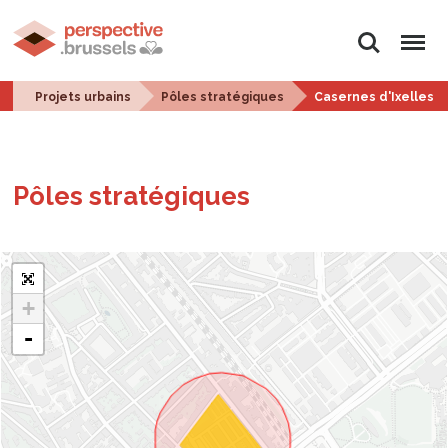
Rechercher
Menu
Projets urbains
Pôles stratégiques
Casernes d'Ixelles -
Pôles stra­té­giques
+
-