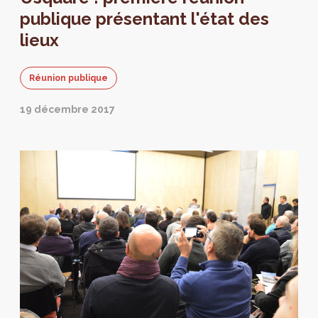
public du 4 au 11 juin 2018.
publique présentant l'état des
lieux
Réunion publique
19 décembre 2017