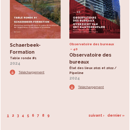
Schaerbeek-
Observatoire des bureaux
40
Formation
Observatoire des
Table ronde #1
bureaux
2024
État des lieux 2021 et 2022 /
Téléchargement
Pipeline
2024
Téléchargement
1
2
3
4
5
6
7
8
9
suivant ›
dernier »