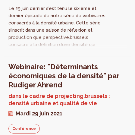
Le 29 juin dernier s’est tenu le sixième et
dernier épisode de notre série de webinaires
consacrés à la densité urbaine. Cette série
s’inscrit dans une saison de réflexion et
production que perspective.brussels
consacre à la définition d’une densité qui
puisse rimer avec qualité de vie. Retrouvez
l’intégralité de l'intervention de Rudiger
Webinaire: "Déterminants
Ahrend.
économiques de la densité" par
Rudiger Ahrend
dans le cadre de projecting.brussels :
densité urbaine et qualité de vie
Mardi 29 juin 2021
Conférence