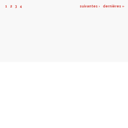
1
2
3
4
suivantes ›
dernières »