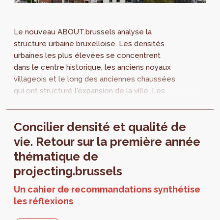
Le nouveau ABOUT.brussels analyse la
structure urbaine bruxelloise. Les densités
urbaines les plus élevées se concentrent
dans le centre historique, les anciens noyaux
villageois et le long des anciennes chaussées
qui ont structuré l'expansion de la ville. Les
formes de densité varient selon les fonctions
urbaines des quartiers. Les quartiers de
Concilier densité et qualité de
bureaux, par exemple, présentent
généralement des densités élevées, tandis
vie. Retour sur la première année
que les zones productives combinent
thématique de
souvent une forte emprise au sol avec des
projecting.brussels
bâtiments peu élevés.
Un cahier de recommandations synthétise
les réflexions