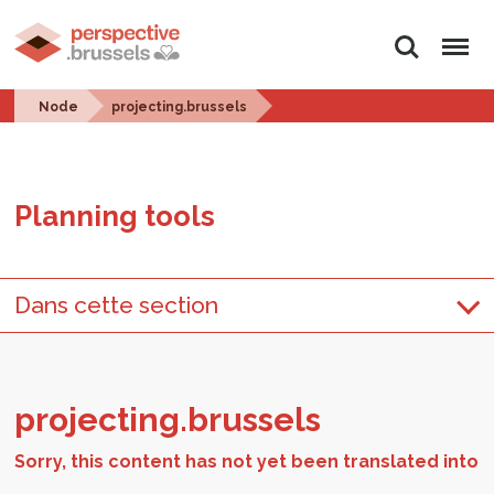
Search
Menu
Node
projecting.brussels
Plan­ning tools
Dans cette section
pro­ject­ing.brus­sels