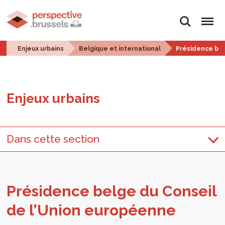
Rechercher
Menu
Enjeux urbains
Belgique et international
Présidence bel
Enjeux urbains
Dans cette section
Pré­si­dence belge du Conseil
de l’Union euro­péenne