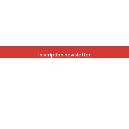
Inscription newsletter
Nos autres sites
IBSA
participation.brussels