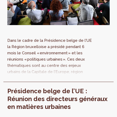
Dans le cadre de la Présidence belge de l'UE
la Région bruxelloise a présidé pendant 6
mois le Conseil « environnement » et les
réunions « politiques urbaines ». Ces deux
thématiques sont au centre des enjeux
urbains de la Capitale de l’Europe, région
urbaine à part entière. Quelles sont les
actions qui ont été menées ? En quoi sont-
Présidence belge de l’UE :
elles opportunes pour le développement
régional ? On en débat le 6 novembre !
Réunion des directeurs généraux
en matières urbaines