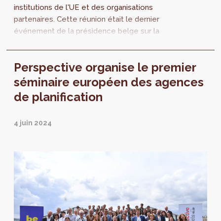
institutions de l'UE et des organisations
partenaires. Cette réunion était le dernier
événement de la présidence belge sur la
politique urbaine. Au progamme : la
présentation des conclusions de la
Perspective organise le premier
présidence, mais aussi un exposé de la
nouvelle politique européenne de gestion
séminaire européen des agences
des sols et son impact sur la planification
de planification
urbaine.
4 juin 2024