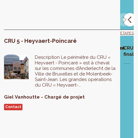
décembre
2017.
ÉTAPES
CRU 5 - Heyvaert-Poincaré
hase
Approbation
Enquête
Modification
Approbation
Développement
Travaux
CRU
élaboration
du projet de
publique
du projet du
finale du
des projets
finali
Description Le périmètre du CRU «
CRU
CRU
CRU
Heyvaert - Poincaré » est à cheval
Phase
sur les communes d’Anderlecht de la
de
Du
La
Ville de Bruxelles et de Molenbeek-
mise
reau
21
première
6
Le
14/12/2017
Saint-Jean. Les grandes opérations
en
études
août
modification
juillet
du CRU « Heyvaert-...
projet
-
œuvre
C
au
de
2017
est
Le
jusque
ernational
20
programme
modifié
programme
Giel
Vanhoutte
Chargé de projet
2026.
septembre
a
suite
définitif
Contact
t
2017
été
à
du
approuvée
l’enquête
CRU
arge
le
publique.
Heyvaert
26
-
laboration
novembre
Poincaré
2020
et