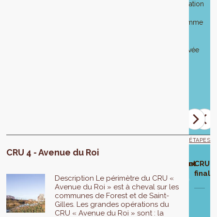
modification
de
programme
a
été
approuvée
le
2
mai
2024.
ÉTAPES
CRU 4 - Avenue du Roi
hase
Approbation
Enquête
Modification
Approbation
Développement
Travaux
CRU
élaboration
du projet de
publique
du projet du
finale du
des projets
finali
Description Le périmètre du CRU «
CRU
CRU
CRU
Avenue du Roi » est à cheval sur les
Phase
communes de Forest et de Saint-
de
Du
Première
Gilles. Les grandes opérations du
mise
reau
23
modification
6
Le
Le
CRU « Avenue du Roi » sont : la