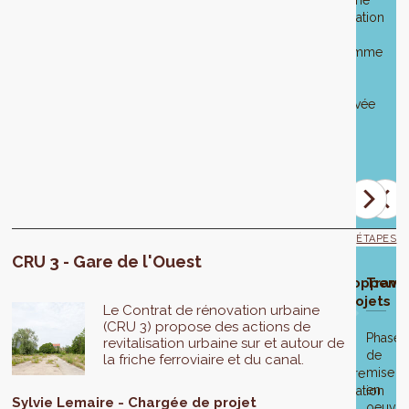
deuxième
modification
de
programme
a
été
approuvée
le
2
mai
2024.
ÉTAPES
CRU 3 - Gare de l'Ouest
oix de
Phase
Approbation
Enquête
Modification
Approbation
Développeme
Trava
 zone
d'élaboration
du projet de
publique
du projet du
finale du
des projets
Le Contrat de rénovation urbaine
études
CRU
CRU
CRU
(CRU 3) propose des actions de
Phase
revitalisation urbaine sur et autour de
de
Les
Du
La
la friche ferroviaire et du canal.
mise
bureaux
12
première
1er
Le
Le
en
d'études
juin
modification
juin
projet
programme
Sylvie
Lemaire
Chargée de projet
oeuvre
AM
au
de