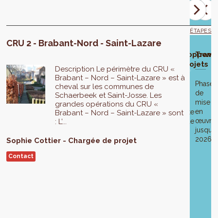
ÉTAPES
CRU 2 - Brabant-Nord - Saint-Lazare
oix de
Phase
Approbation
Enquête
Modification
Approbation
Développeme
Trava
 zone
d'élaboration
du projet de
publique
du projet du
finale du
des projets
Description Le périmètre du CRU «
études
CRU
CRU
CRU
Brabant – Nord – Saint-Lazare » est à
Phase
cheval sur les communes de
de
Les
Du
Suite
Schaerbeek et Saint-Josse. Les
mise
bureaux
31
à
18
Le
grandes opérations du CRU «
en
d'études
mai
l’enquête
mai
Brabant – Nord – Saint-Lazare » sont
programme
œuvre
AAC
: L’...
au
publique
2017
définitif
jusque
Architecture
30
qui
du
2026.
/
juin
a
Sophie
Cottier
Chargée de projet
Contrat
ERU
2017
eu
de
Contact
sont
lieu
rénovation
en
du
Urbaine
charge
11
et
de
février
le
l'élaboration
au
rapport
du
12
sur
programme
mars
les