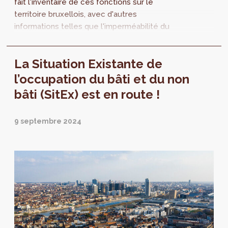
fait l'inventaire de ces fonctions sur le
territoire bruxellois, avec d'autres
informations telles que l'imperméabilité du
sol, le nombre d'étages et les superficies
planchers. Ce projet permet d'objectiver les
La Situation Existante de
enjeux prioritaires de développement et de
cohabitation des fonctions urbaines dans le
l’occupation du bâti et du non
cadre de la modification du PRAS.
bâti (SitEx) est en route !
9 septembre 2024