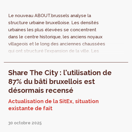
Le nouveau ABOUT.brussels analyse la
structure urbaine bruxelloise. Les densités
urbaines les plus élevées se concentrent
dans le centre historique, les anciens noyaux
villageois et le long des anciennes chaussées
qui ont structuré l'expansion de la ville. Les
formes de densité varient selon les fonctions
urbaines des quartiers. Les quartiers de
Share The City : l'utilisation de
bureaux, par exemple, présentent
généralement des densités élevées, tandis
87% du bâti bruxellois est
que les zones productives combinent
désormais recensé
souvent une forte emprise au sol avec des
bâtiments peu élevés.
Actualisation de la SitEx, situation
existante de fait
30 octobre 2025