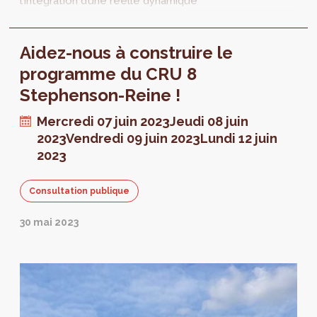
l’intégration d’une réelle dynamique
économique reste insuffisamment
développée dans ces dispositifs. Pour y
Aidez-nous à construire le
répondre, hub.brussels publie un nouveau
guide, en collaboration avec
programme du CRU 8
perspectve.brussels et urban.brussels. Il
Stephenson-Reine !
rassemble des données précises sur le tissu
économique et doit faciliter des actions
Mercredi 07 juin 2023
Jeudi 08 juin
concrètes sur le terrain.
2023
Vendredi 09 juin 2023
Lundi 12 juin
2023
Consultation publique
30 mai 2023