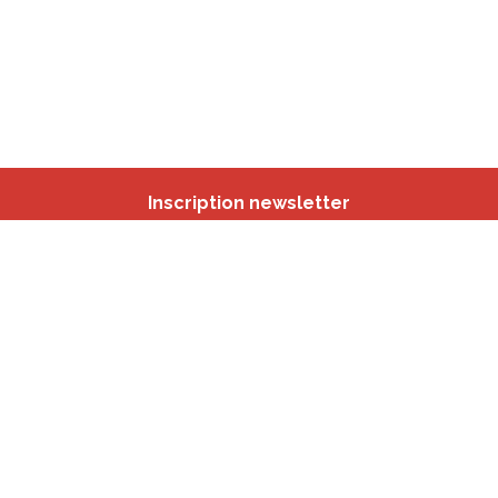
Inscription newsletter
Nos autres sites
IBSA
participation.brussels
Monitoring des Quartiers