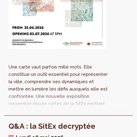
Une carte vaut parfois mille mots. Elle
constitue un outil essentiel pour représenter
la ville, comprendre ses dynamiques et
mettre en lumière les défis auxquels elle est
confrontée. Une nouvelle exposition
rassemble douze cartes de la SitEx mettant
en lumière différentes caractéristiques de la
Région bruxelloise : densité bâtie, mixité
Q&A : la SitEx decryptée
fonctionnelle, présence de la nature ou
encore l’imperméabilisation des sols.Venez la