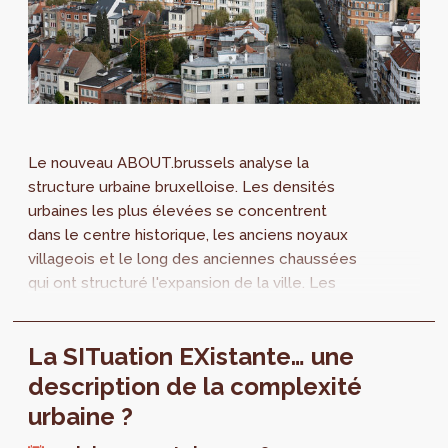
Le nouveau ABOUT.brussels analyse la
structure urbaine bruxelloise. Les densités
urbaines les plus élevées se concentrent
dans le centre historique, les anciens noyaux
villageois et le long des anciennes chaussées
qui ont structuré l'expansion de la ville. Les
formes de densité varient selon les fonctions
urbaines des quartiers. Les quartiers de
La SITuation EXistante… une
bureaux, par exemple, présentent
généralement des densités élevées, tandis
description de la complexité
que les zones productives combinent
urbaine ?
souvent une forte emprise au sol avec des