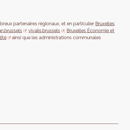
breux partenaires régionaux, et en particulier
Bruxelles
an.brussels
,
vivalis.brussels
,
Bruxelles Économie et
lité
ainsi que les administrations communales