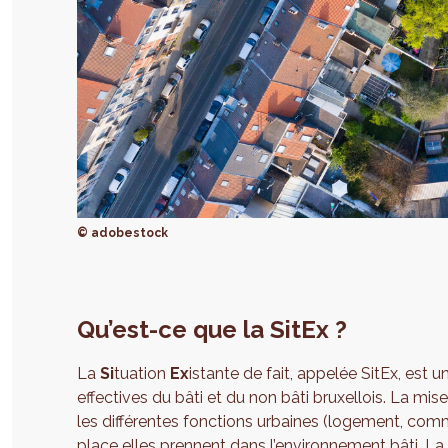
© adobestock
Qu’est-ce que la SitEx ?
La
Si
tuation
Ex
istante de fait, appelée SitEx, est 
effectives du bâti et du non bâti bruxellois. La mise
les différentes fonctions urbaines (logement, comme
place elles prennent dans l’environnement bâti. La