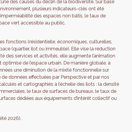
 l’une des causes du déclin de la biodiversité. Sur base
nvironnement, plusieurs indicateurs-clés ont été
: l’imperméabilité des espaces non bâtis, le taux de
pace vert accessible au public.
es fonctions (résidentielle, économiques, culturelles,
ace (quartier, îlot ou immeuble). Elle vise la réduction
 des services et activités, elle augmente l’animation
et optimisé de l’espace urbain. De manière globale, à
années une diminution de la mixité fonctionnelle sur
cte de données effectuées par Perspective et par nos
alculés et cartographiés à l’échelle des îlots : la densité
mmerciales, le taux de surfaces de bureaux, le taux de
surfaces dédiées aux équipements d’intérêt collectif ou
été 2026).