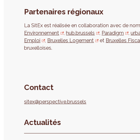
Partenaires régionaux
La SitEx est réalisée en collaboration avec de nom
Environnement
,
hub.brussels
,
Paradigm
,
urb
Emploi
,
Bruxelles Logement
et
Bruxelles Fisca
bruxelloises.
Contact
sitex@perspective.brussels
Actualités