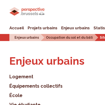
Accueil
Projets urbains
Enjeux urbains
Stati
Enjeux urbains
Occupation du sol et du bâti
Sit
Enjeux urbains
Logement
Équipements collectifs
École
Vie étudiante