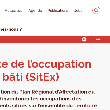
Actualités
Agenda
Publications
Jobs
mes-nous ?
fr
nl
en
te de l’oc­cu­pa­tion
bâti (SitEx)
tion du Plan Régional d’Affectation du
d’inventorier les occupations des
ments situés sur l’ensemble du territoire