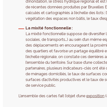
d’inondation, le stress hydrique régional et est
de récentes données produites par Bruxelles E
calculés et cartographiés à l’échelle des îlots 
végétation des espaces non bâtis, le taux d’es
La mixité fonctionnelle :
La mixité fonctionnelle suppose de diversifier l
sociales, de transports…) au sein d’un même esp
des déplacements en encourageant la proximité
des quartiers et favorise un partage équilibré 
l’échelle régionale, on constate ces dernières 
l’ensemble du territoire. Sur base d’une colle
partenaires, plusieurs indicateurs-clés ont été c
de ménages domiciliés, le taux de surfaces co
surfaces d’activités productives et le taux de 
de service public.
L’ensemble des cartes fait l’objet d’une
exposition
(