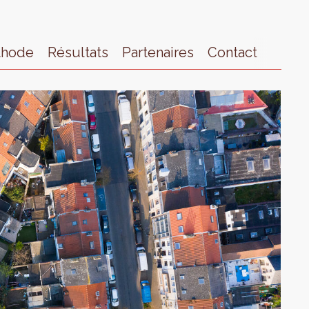
thode
Résultats
Partenaires
Contact
Actua