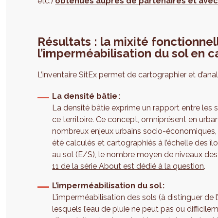
etc.)
obtenues auprès de partenaires et avec 
Résultats : la mixité fonctionnel
l’imperméabilisation du sol en c
L’inventaire SitEx permet de cartographier et d’analy
La densité bâtie :
La densité bâtie exprime un rapport entre les su
ce territoire. Ce concept, omniprésent en urb
nombreux enjeux urbains socio-économiques, é
été calculés et cartographiés à l’échelle des îlo
au sol (E/S), le nombre moyen de niveaux des
11 de la série About est dédié à la question
.
L’imperméabilisation du sol :
L’imperméabilisation des sols (à distinguer de l
lesquels l’eau de pluie ne peut pas ou difficilem