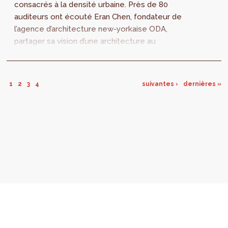
consacrés à la densité urbaine. Près de 80
auditeurs ont écouté Eran Chen, fondateur de
l’agence d’architecture new-yorkaise ODA,
partager sa vision d’une architecture au
service d’une densité de qualité. Dernier
rendez-vous, le 29 juin prochain. Ce sera
l’occasion d’aborder l’économie urbaine en se
1
2
3
4
suivantes ›
dernières »
concentrant sur les déterminants
économiques d’une densité de qualité.