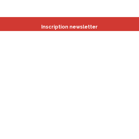
Inscription newsletter
Nos autres sites
IBSA
participation.brussels
Monitoring des Quartiers
CRD
Accrochage scolaire
sport.brussels