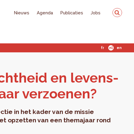
Nieuws
Agenda
Publicaties
Jobs
fr
nl
en
icht­heid en le­vens­
kaar ver­zoe­nen?
ctie in het kader van de missie
 het opzetten van een themajaar rond