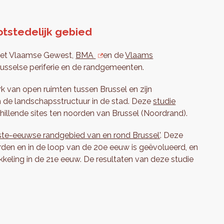
tstedelijk gebied
 het Vlaamse Gewest,
BMA
en de
Vlaams
usselse periferie en de randgemeenten.
rk van open ruimten tussen Brussel en zijn
n de landschapsstructuur in de stad. Deze
studie
chillende sites ten noorden van Brussel (Noordrand).
ste-eeuwse randgebied van en rond Brussel
'
. Deze
orden en in de loop van de 20e eeuw is geëvolueerd, en
kkeling in de 21e eeuw. De resultaten van deze studie