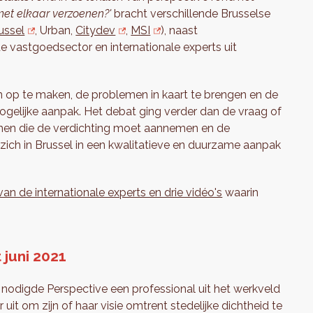
 met elkaar verzoenen?'
bracht verschillende Brusselse
ussel
, Urban,
Citydev
,
MSI
), naast
 vastgoedsector en internationale experts uit
 op te maken, de problemen in kaart te brengen en de
gelijke aanpak. Het debat ging verder dan de vraag of
ormen die de verdichting moet aannemen en de
ch in Brussel in een kwalitatieve en duurzame aanpak
an de internationale experts en drie vidéo's
waarin
juni 2021
odigde Perspective een professional uit het werkveld
t om zijn of haar visie omtrent stedelijke dichtheid te