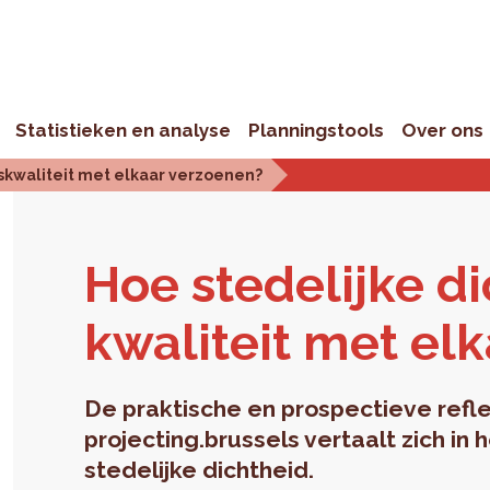
Statistieken en analyse
Planningstools
Over ons
skwaliteit met elkaar verzoenen?
Hoe ste­de­lij­ke d
kwa­li­teit met el­
De praktische en prospectieve refle
projecting.brussels vertaalt zich in
stedelijke dichtheid.