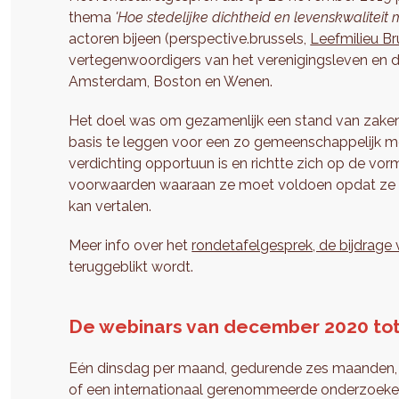
thema
'Hoe stedelijke dichtheid en levenskwaliteit
actoren bijeen (perspective.brussels,
Leefmilieu Br
vertegenwoordigers van het verenigingsleven en de
Amsterdam, Boston en Wenen.
Het doel was om gezamenlijk een stand van zaken
basis te leggen voor een zo gemeenschappelijk mo
verdichting opportuun is en richtte zich op de v
voorwaarden waaraan ze moet voldoen opdat ze zi
kan vertalen.
Meer info over het
rondetafelgesprek, de bijdrage v
teruggeblikt wordt.
De webinars van december 2020 tot 
Eén dinsdag per maand, gedurende zes maanden, n
of een internationaal gerenommeerde onderzoeker ui