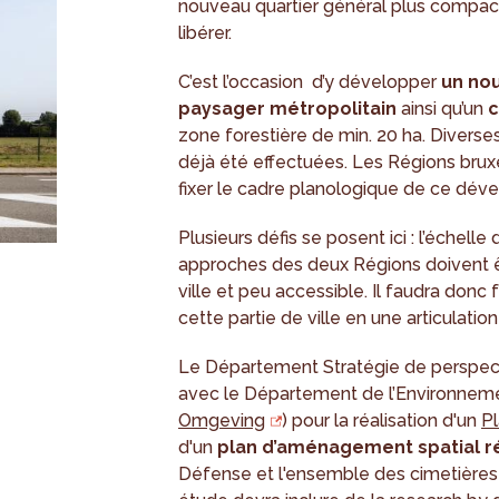
nouveau quartier général plus compact
libérer.
C’est l’occasion d’y développer
un nou
paysager métropolitain
ainsi qu’un
c
zone forestière de min. 20 ha. Diverse
déjà été effectuées. Les Régions brux
fixer le cadre planologique de ce dév
Plusieurs défis se posent ici : l’échelle
approches des deux Régions doivent êt
ville et peu accessible. Il faudra donc
cette partie de ville en une articulati
Le Département Stratégie de perspect
avec le Département de l’Environneme
Omgeving
) pour la réalisation d'un
P
d'un
plan d’aménagement spatial r
Défense et l'ensemble des cimetières s