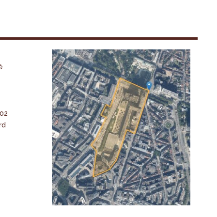
é
-02
rd