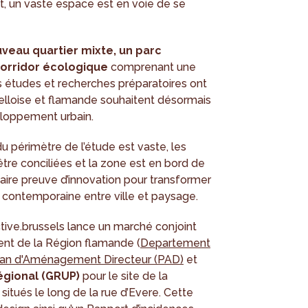
, un vaste espace est en voie de se
veau quartier mixte, un parc
orridor écologique
comprenant une
s études et recherches préparatoires ont
elloise et flamande souhaitent désormais
eloppement urbain.
 du périmètre de l’étude est vaste, les
re conciliées et la zone est en bord de
 faire preuve d’innovation pour transformer
on contemporaine entre ville et paysage.
ive.brussels lance un marché conjoint
nt de la Région flamande (
Departement
lan d'Aménagement Directeur (PAD)
et
égional (GRUP)
pour le site de la
itués le long de la rue d’Evere. Cette