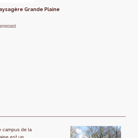
aysagère Grande Plaine
hargement
e campus de la
aine est un