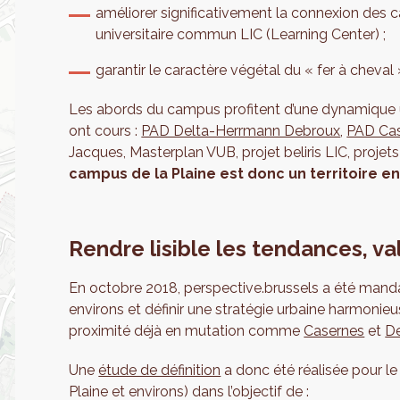
améliorer significativement la connexion des
universitaire commun LIC (Learning Center) ;
garantir le caractère végétal du « fer à cheval »
Les abords du campus profitent d’une dynamique ur
ont cours :
PAD Delta-Herrmann Debroux
,
PAD Cas
Jacques, Masterplan VUB, projet beliris LIC, projet
campus de la Plaine est donc un territoire en
Rendre lisible les tendances, val
En octobre 2018, perspective.brussels a été mandat
environs et définir une stratégie urbaine harmonieu
proximité déjà en mutation comme
Casernes
et
D
Une
étude de définition
a donc été réalisée pour le 
Plaine et environs) dans l’objectif de :