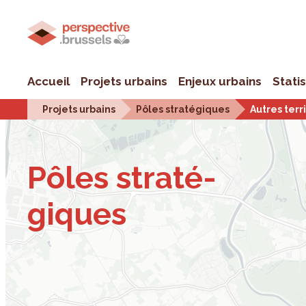
Accueil
Projets urbains
Enjeux urbains
Stati
Projets urbains
Pôles stratégiques
Autres terri
Pôles stra­té­
giques