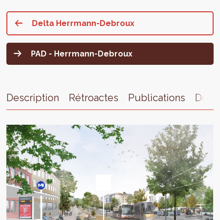
Delta Herrmann-Debroux
PAD - Herrmann-Debroux
Description
Rétroactes
Publications
Docu