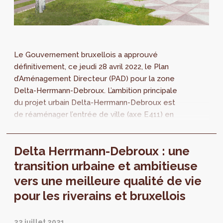
Le Gouvernement bruxellois a approuvé
définitivement, ce jeudi 28 avril 2022, le Plan
d’Aménagement Directeur (PAD) pour la zone
Delta-Herrmann-Debroux. L’ambition principale
du projet urbain Delta-Herrmann-Debroux est
de réaménager l’entrée de ville (axe E411) en
boulevard urbain, pour en finir avec les
autoroutes dans le cœur de notre Région et
Delta Herrmann-Debroux : une
reconnecter entre eux les quartiers de ce
périmètre.
transition urbaine et ambitieuse
vers une meilleure qualité de vie
pour les riverains et bruxellois
22 juillet 2021