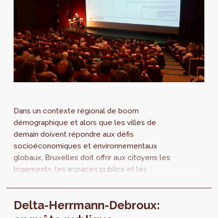
Dans un contexte régional de boom
démographique et alors que les villes de
demain doivent répondre aux défis
socioéconomiques et environnementaux
globaux, Bruxelles doit offrir aux citoyens les
logements, les espaces publics et les
équipements d’intérêt général nécessaires à
leur épanouissement. Les projets de Plan
Delta-Herrmann-Debroux:
d’Aménagement Directeurs (PAD) mis à
l’enquête publique font partie d’une vision