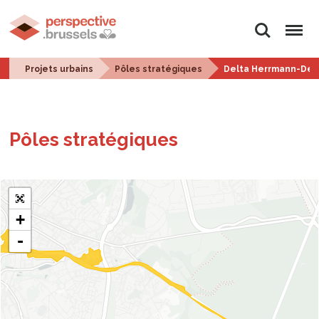
Rechercher
Menu
Projets urbains
Pôles stratégiques
Delta Herrmann-Deb
Pôles stra­té­giques
+
-