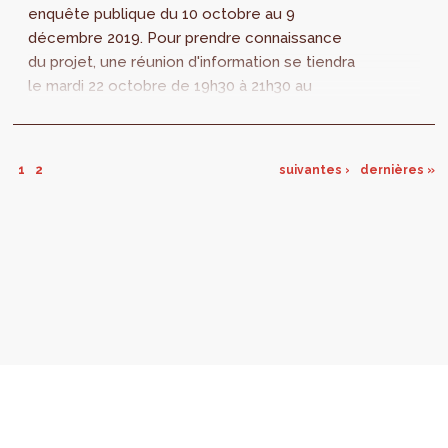
enquête publique du 10 octobre au 9
décembre 2019. Pour prendre connaissance
du projet, une réunion d'information se tiendra
le mardi 22 octobre de 19h30 à 21h30 au
Centre Culture d’Auderghem (Boulevard du
Souverain 183,...
1
2
suivantes ›
dernières »