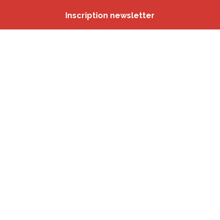
Inscription newsletter
Nos autres sites
IBSA
participation.brussels
Monitoring des Quartiers
CRD
Accrochage scolaire
sport.brussels
studyspaces.brussels
BMA