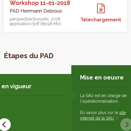
Workshop 11-01-2018
PAD Herrmann Debroux
perspective.brussels
2018
Téléchargement
application/pdf (89.98 Mo)
Étapes du PAD
Mise en oeuvre
 en vigueur
La SAU est en charge de
l'opérationnalisation.
En savoir plus sur le
site
internet de la SAU