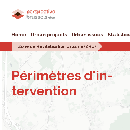
Home
Urban projects
Urban issues
Statistic
Zone de Revitalisation Urbaine (ZRU)
Périmètres d'in­
ter­ven­tion