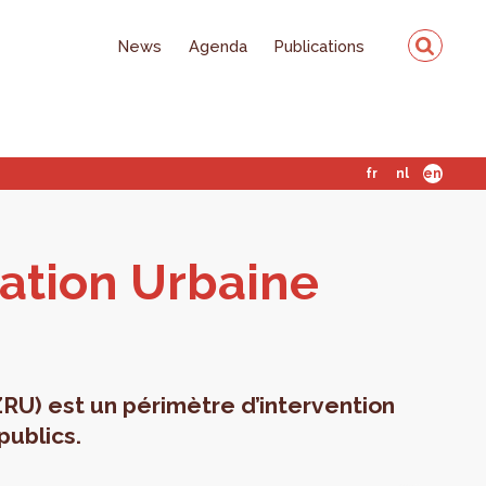
News
Agenda
Publications
fr
nl
en
sa­tion Ur­baine
ZRU) est un périmètre d’intervention
publics.