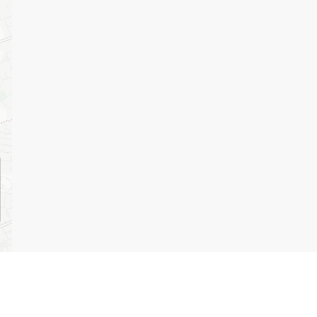
per
irect links