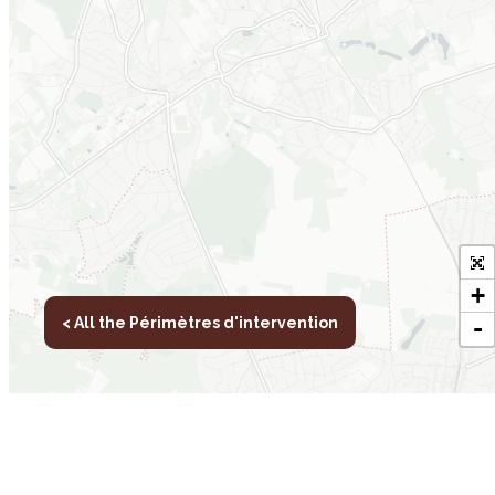
+
< All the Périmètres d'intervention
-
Our other
D
Leaflet