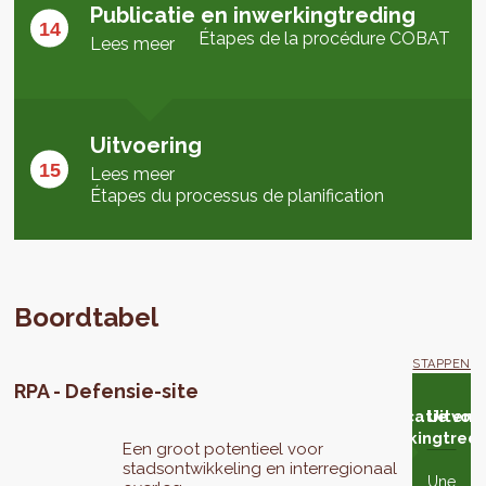
Publicatie en inwerkingtreding
Étapes de la procédure COBAT
Lees meer
Uitvoering
Lees meer
Étapes du processus de planification
Boordtabel
STAPPEN
RPA - Defensie-site
lyse
Eventuele
Goedkeuring
Advies
Eventuele
Goedkeuring
Publicatie en
Uitvoe
 het
aanpassing
in 2e lezing
van
aanpassing
in 3e lezing
inwerkingtredi
Een groot potentieel voor
enbaar
van het
de
van het
stadsontwikkeling en interregionaal
derzoek
project
Raad
project
Une