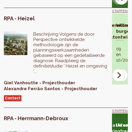
STAPPEN
RPA - Heizel
Besluit
Voorbereiding
Inform
tot
de
burger
Beschrijving Volgens de door
opstelling
projectontwik
Perspective ontwikkelde
methodologie zijn de
09
planningswerkzaamheden
en
06/2019
gebaseerd op een gedetailleerde
10/2019
diagnose. Raadpleeg de
definitiestudie ' Heizel en omgeving
'...
Giel
Vanhoutte
Projecthouder
Alexandre
Ferrão Santos
Projecthouder
Contact
STAPPEN
RPA - Herrmann-Debroux
lyse
Eventuele
Goedkeuring
Advies
Eventuele
Goedkeuring
Publicatie en
Uitvoe
 het
aanpassing
in 2e lezing
van
aanpassing
in 3e lezing
inwerkingtredi