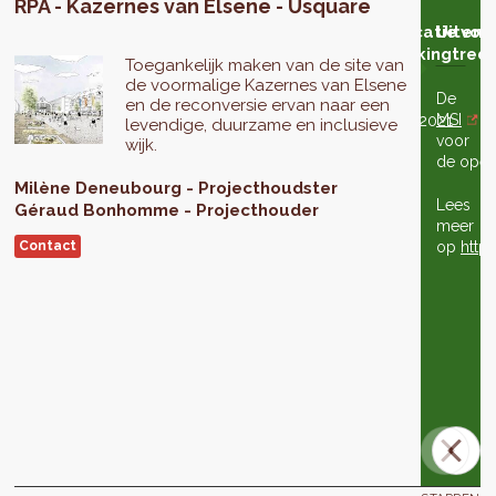
RPA - Kazernes van Elsene - Usquare
lyse
Eventuele
Goedkeuring
Advies
Eventuele
Goedkeuring
Publicatie en
Uitvoe
 het
aanpassing
in 2e lezing
van
aanpassing
in 3e lezing
inwerkingtredi
Toegankelijk maken van de site van
enbaar
van het
de
van het
de voormalige Kazernes van Elsene
derzoek
project
Raad
project
De
en de reconversie ervan naar een
van
MSI
is
09/07/2020
19/11/2020
12/01/2021
levendige, duurzame en inclusieve
voor
State
wijk.
de opera
Milène
Deneubourg
Projecthoudster
Lees
Géraud
Bonhomme
De
Projecthouder
meer
Raad
Contact
op
http
van
Stateverklaarde
zich
onbevoegd
om
advies
uit
te
brengen.