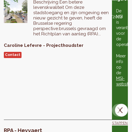
Beschrijving Een betere
enbaar
van het
de
van het
levenskwaliteit Om deze
derzoek
project
Raad
project
De
stadstoegang en zijn omgeving een
van
MSI
22/07/2021
28/04/2022
01/06/2022
nieuw gezicht te geven, heeft de
is
State
Brusselse regering
verantwo
perspective.brussels gevraagd om
voor
het Richtplan van aanleg (RPA)...
de
De
operatio
Caroline
Lefevre
Projecthoudster
Raad
van
Contact
Meer
State
info
verklaarde
op
zich
de
onbevoegd
MSI-
om
website
advies
uit
te
brengen.
STAPPEN
RPA - Heyvaert