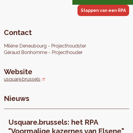
Stappen van een RPA
Contact
Milène
Deneubourg
Projecthoudster
Géraud
Bonhomme
Projecthouder
Website
usquare.brussels
Nieuws
Usquare.brussels: het RPA
"Voormalige kazernes van Elsene"