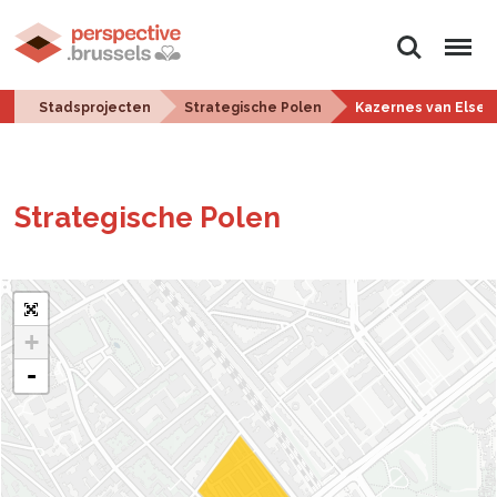
Zoeken
Menu
Stadsprojecten
Strategische Polen
Kazernes van Elsen
Stra­te­gi­sche Polen
+
-