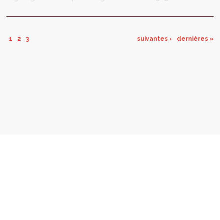
tot 21u in de kazernes van Elsene, om kennis
te maken...
1
2
3
suivantes ›
dernières »