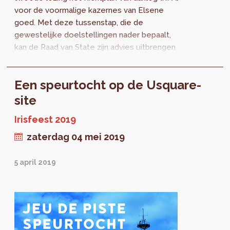
voor de voormalige kazernes van Elsene
goed. Met deze tussenstap, die de
gewestelijke doelstellingen nader bepaalt,
kan de Raad van State zijn advies uitbrengen
over het document. Dit zal vervolgens in een
derde en laatste lezing aan de Regering
Een speurtocht op de Usquare-
worden voorgelegd.
site
Irisfeest 2019
zaterdag 04 mei 2019
5 april 2019