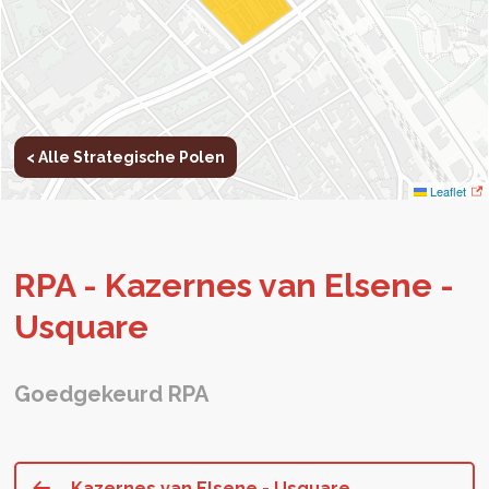
< Alle Strategische Polen
Leaflet
RPA - Ka­zer­nes van El­s­e­ne -
Usqua­re
Goedgekeurd RPA
Kazernes van Elsene - Usquare