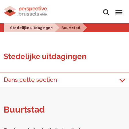
Zoeken
Menu
Stedelijke uitdagingen
Buurtstad
Ste­de­lij­ke uit­da­gin­gen
Dans cette section
Buurt­stad