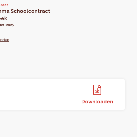
ract
mma Schoolcontract
eek
021-2025
oaden
Downloaden