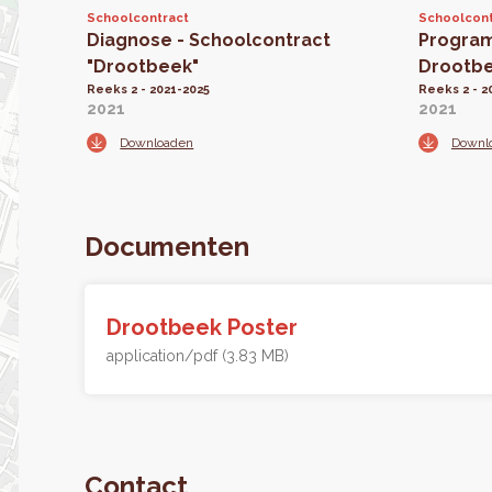
Schoolcontract
Schoolcont
Diagnose - Schoolcontract
Progra
"Drootbeek"
Drootb
Reeks 2 - 2021-2025
Reeks 2 - 2
2021
2021
Downloaden
Downl
Documenten
Drootbeek Poster
application/pdf (3.83 MB)
Contact