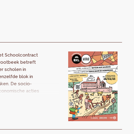
et Schoolcontract
rootbeek betreft
er scholen in
nzelfde blok in
ken. De socio-
conomische acties
an het programma
oeten de sociale
ohesie bevorderen,
nder meer door
penbare
orzieningen aan te