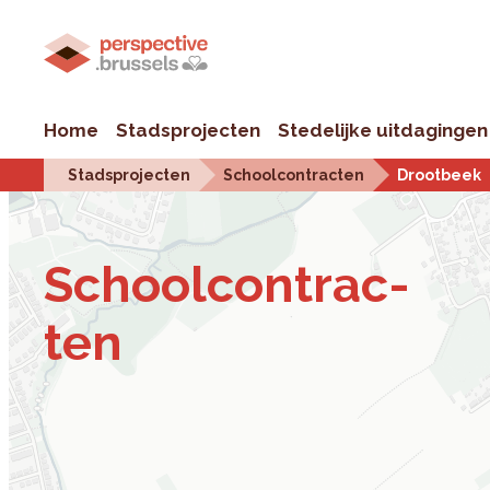
Home
Stadsprojecten
Stedelijke uitdagingen
Stadsprojecten
Schoolcontracten
Drootbeek
School­con­trac­
ten