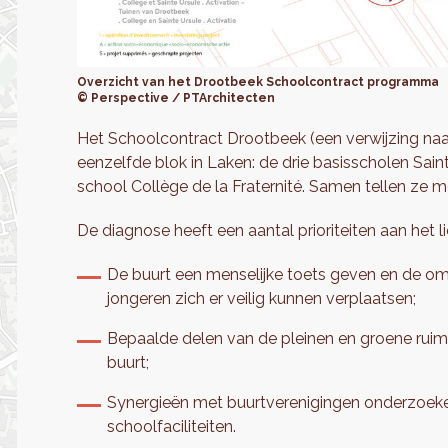
Overzicht van het Drootbeek Schoolcontract programma
© Perspective / PTArchitecten
Het Schoolcontract Drootbeek (een verwijzing naar d
eenzelfde blok in Laken: de drie basisscholen Sai
school Collège de la Fraternité. Samen tellen ze m
De diagnose heeft een aantal prioriteiten aan het l
De buurt een menselijke toets geven en de o
jongeren zich er veilig kunnen verplaatsen;
Bepaalde delen van de pleinen en groene ruim
buurt;
Synergieën met buurtverenigingen onderzoeke
schoolfaciliteiten.