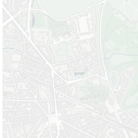
Operationele fase
Operationele fas
- jaar 1
- jaar 2
2022
2023 - Doorlopend