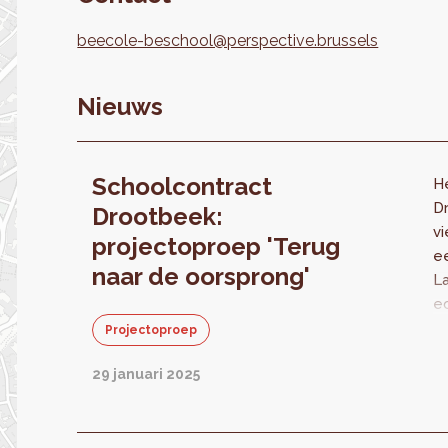
beecole-beschool@perspective.brussels
Nieuws
Schoolcontract
H
D
Drootbeek:
vi
projectoproep 'Terug
ee
naar de oorsprong'
La
e
v
Projectoproep
m
29 januari 2025
c
o
o
vo