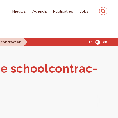
Nieuws
Agenda
Publicaties
Jobs
lcontracten
fr
nl
en
e school­con­trac­