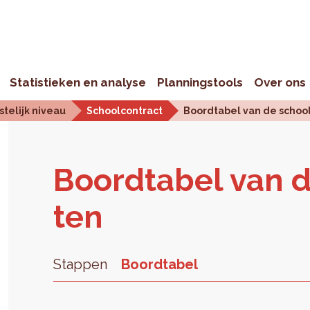
Statistieken en analyse
Planningstools
Over ons
telijk niveau
Schoolcontract
Boordtabel van de schoo
Boord­ta­bel van d
ten
Stappen
Boordtabel