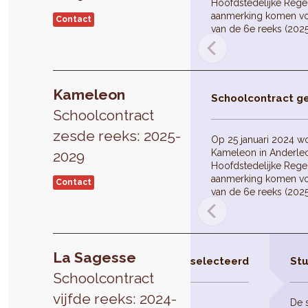
Hoofdstedelijke Reger
aanmerking komen vo
Contact
van de 6e reeks (202
Kameleon
Schoolcontract g
Schoolcontract
zesde reeks: 2025-
Op 25 januari 2024 w
Kameleon in Anderlec
2029
Hoofdstedelijke Reger
aanmerking komen vo
Contact
van de 6e reeks (202
La Sagesse
Schoolcontract geselecteerd
Stu
Schoolcontract
vijfde reeks: 2024-
De 