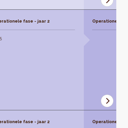
rationele fase - jaar 2
Operationele fas
5
rationele fase - jaar 2
Operationele fas