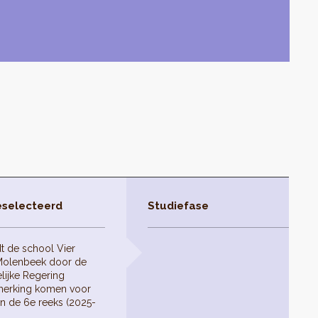
eselecteerd
Studiefase
t de school Vier
-Molenbeek door de
lijke Regering
nmerking komen voor
an de 6e reeks (2025-