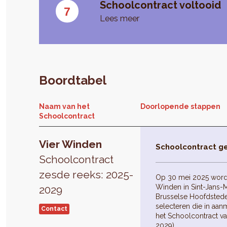
Schoolcontract voltooid
Lees meer
Boordtabel
Naam van het
Doorlopende stappen
Schoolcontract
Vier Winden
Schoolcontract g
Schoolcontract
zesde reeks: 2025-
Op 30 mei 2025 word
Winden in Sint-Jans
2029
Brusselse Hoofdstede
selecteren die in aa
Contact
het Schoolcontract v
2029).