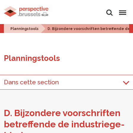
Zoeken
Menu
Planningstools
D. Bijzondere voorschriften betreffende de
Plan­ningstools
Dans cette section
D. Bij­zon­de­re voor­schrif­ten
be­tref­fen­de de in­du­strie­ge­