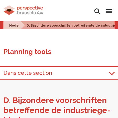
Search
Menu
Node
D. Bijzondere voorschriften betreffende de industri
Plan­ning tools
Dans cette section
D. Bi­j­zon­dere voorschriften
be­tr­e­f­fende de in­dus­triege­