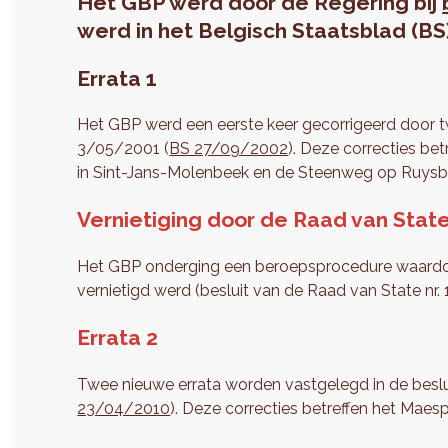
Het GBP werd door de Regering bij
werd in het Belgisch Staatsblad (B
Errata 1
Het GBP werd een eerste keer gecorrigeerd door t
3/05/2001 (
BS 27/09/2002
). Deze correcties be
in Sint-Jans-Molenbeek en de Steenweg op Ruysbr
Vernietiging door de Raad van State
Het GBP onderging een beroepsprocedure waardoor
vernietigd werd (besluit van de Raad van State nr
Errata 2
Twee nieuwe errata worden vastgelegd in de besl
23/04/2010
). Deze correcties betreffen het Maesp