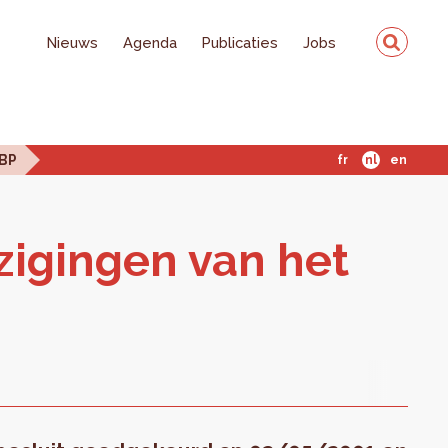
Nieuws
Agenda
Publicaties
Jobs
GBP
fr
nl
en
j­zi­gin­gen van het