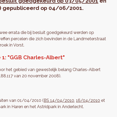
besluit goedgekeurd op 03/05/2001
en
S) gepubliceerd op 04/06/2001.
wee errata die bij besluit goedgekeurd werden op
treffen percelen die zich bevinden in de Landmeterstraat
oek in Vorst.
 1: "GGB Charles-Albert"
 het gebied van gewestelijk belang Charles-Albert
. 188.117 van 20 november 2008).
uiten van 01/04/2010 (
BS 14/04/2010
,
16/04/2010
et
ark in Haren en het Astridpark in Anderlecht.