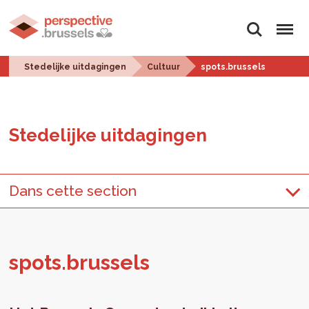
Zoeken
Menu
Stedelijke uitdagingen
Cultuur
spots.brussels
Ste­de­lij­ke uit­da­gin­gen
Dans cette section
spots.​brussels