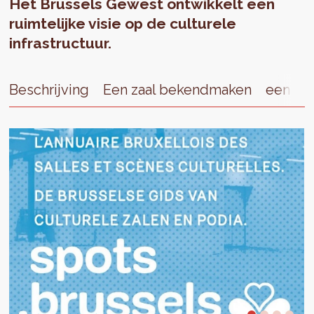
Het Brussels Gewest ontwikkelt een
ruimtelijke visie op de culturele
infrastructuur.
Beschrijving
Een zaal bekendmaken
een zaa