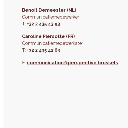
Benoit Demeester (NL)
Communicatiemedewerker
T:
+32 2 435 43 93
Caroline Piersotte (FR)
Communicatiemedewerkster
T:
+32 2 435 42 63
E:
communication@perspective.brussels