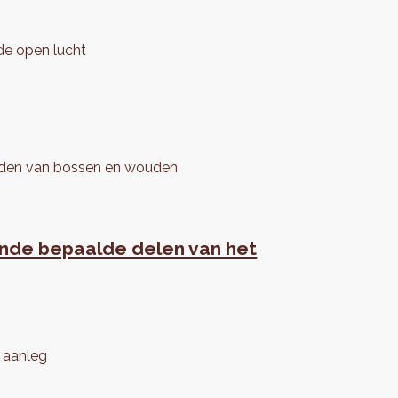
 de open lucht
anden van bossen en wouden
fende bepaalde delen van het
e aanleg