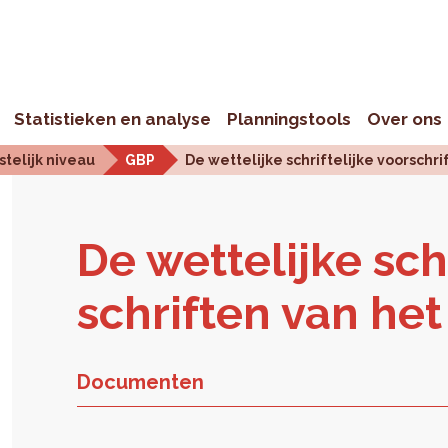
Statistieken en analyse
Planningstools
Over ons
telijk niveau
GBP
De wettelijke schriftelijke voorschr
De wet­te­lij­ke schr
schrif­ten van he
Documenten