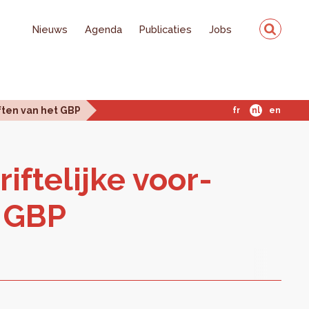
Nieuws
Agenda
Publicaties
Jobs
iften van het GBP
fr
nl
en
if­te­lij­ke voor­
t GBP