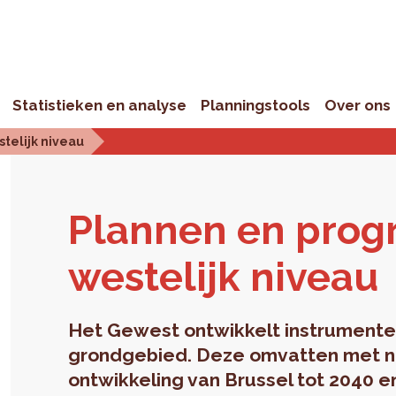
Statistieken en analyse
Planningstools
Over ons
telijk niveau
Plan­nen en pro­
wes­te­lijk ni­veau
Het Gewest ontwikkelt instrumenten
grondgebied. Deze omvatten met na
ontwikkeling van Brussel tot 2040 e