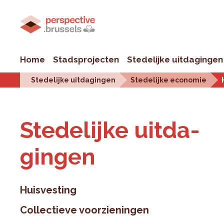
Home
Stadsprojecten
Stedelijke uitdagingen
Stedelijke uitdagingen
Stedelijke economie
Ste­de­lij­ke uit­da­
gin­gen
Huisvesting
Collectieve voorzieningen