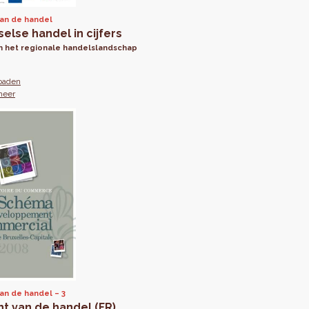
van de handel
else handel in cijfers
an het regionale handelslandschap
oaden
meer
van de handel
3
ht van de handel (FR)