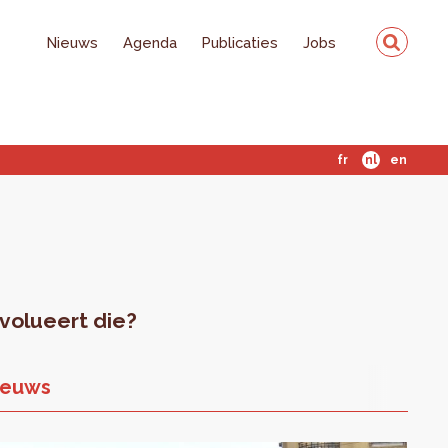
Nieuws
Agenda
Publicaties
Jobs
fr
nl
en
evolueert die?
ieuws