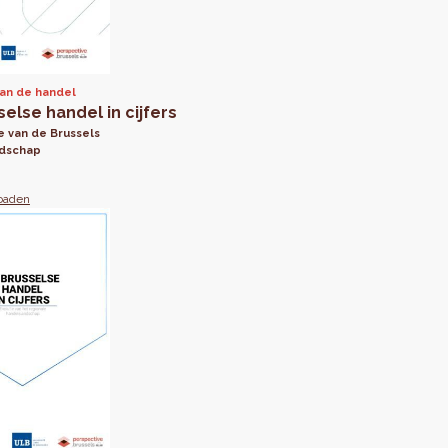
van de handel
else handel in cijfers
e van de Brussels
ndschap
oaden