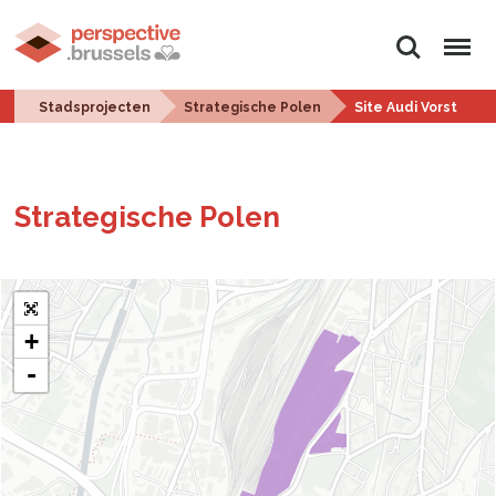
Zoeken
Menu
Stadsprojecten
Strategische Polen
Site Audi Vorst
Stra­te­gi­sche Polen
+
-