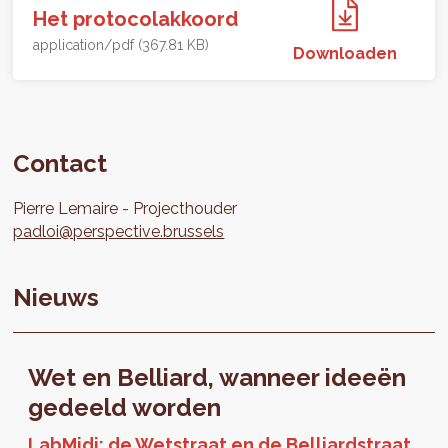
Het protocolakkoord
application/pdf (367.81 KB)
Downloaden
Contact
Pierre
Lemaire
Projecthouder
padloi@perspective.brussels
Nieuws
Wet en Belliard, wanneer ideeën
gedeeld worden
LabMidi: de Wetstraat en de Belliardstraat