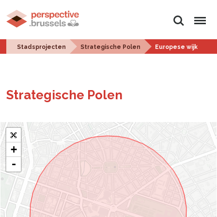
Zoeken
Menu
Stadsprojecten
Strategische Polen
Europese wijk
Stra­te­gi­sche Polen
+
-