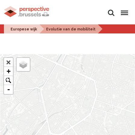
Zoeken
Menu
Europese wijk
Evolutie van de mobiliteit
+
o
-