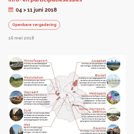
rond het concept van “woonvriendelijk
station”.
04 > 11 juni 2018
Openbare vergadering
16 mei 2018