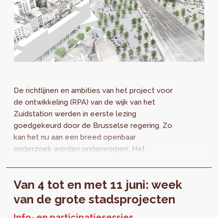
De richtlijnen en ambities van het project voor
de ontwikkeling (RPA) van de wijk van het
Zuidstation werden in eerste lezing
goedgekeurd door de Brusselse regering. Zo
kan het nu aan een breed openbaar
onderzoek worden onderworpen. Het
ontwerp, opgemaakt door
perspective.brussels, stelt voor om de wijk
Van 4 tot en met 11 juni: week
opnieuw in evenwicht te brengen door de
woonfunctie samen met de bijpassende
van de grote stadsprojecten
voorzieningen te stimuleren en te bouwen
Info- en participatiesessies