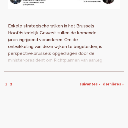
Enkele strategische wijken in het Brussels
Hoofdstedelijk Gewest zullen de komende
jaren ingrijpend veranderen. Om de
ontwikkeling van deze wijken te begeleiden, is
perspective.brussels opgedragen door de
minister-president om Richtplannen van aanleg
(RPA) te ontwikkelen. Een stand van zaken en
de grote uitdagingen voor de eerste 10
ontwerpen worden voorgesteld aan het
1
2
suivantes ›
dernières »
publiek vanaf 4 tot en met 11 juni 2018.