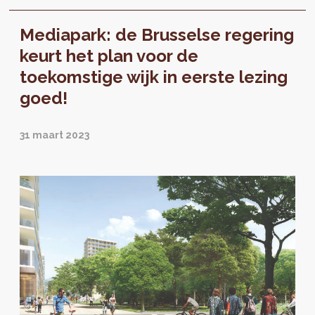
park met een oppervlakte van bijna tien
hectare, waarvan twee hectare gereserveerd
Mediapark: de Brusselse regering
blijft voor het behoud van de biodiversiteit.
Een primeur midden in de stad!
keurt het plan voor de
toekomstige wijk in eerste lezing
goed!
31 maart 2023